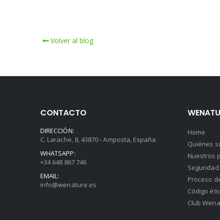
Volver al blog
CONTACTO
WENATU
DIRECCIÓN:
Home
C. Larache, 8, 43870 - Amposta, España
Quiénes 
WHATSAPP:
Nuestros p
+34 648 867 746
Seguridad 
EMAIL:
Proceso d
info@wenature.es
Código éti
Club Wena