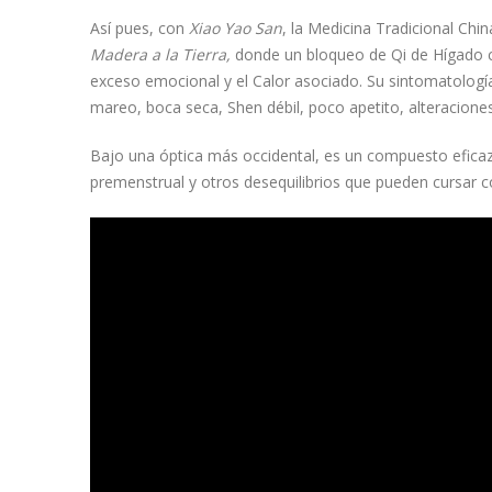
Así pues, con
Xiao Yao San
, la Medicina Tradicional Chi
Madera a la Tierra,
donde un bloqueo de Qi de Hígado ca
exceso emocional y el Calor asociado. Su sintomatología p
mareo, boca seca, Shen débil, poco apetito, alteracione
Bajo una óptica más occidental, es un compuesto eficaz 
premenstrual y otros desequilibrios que pueden cursar 