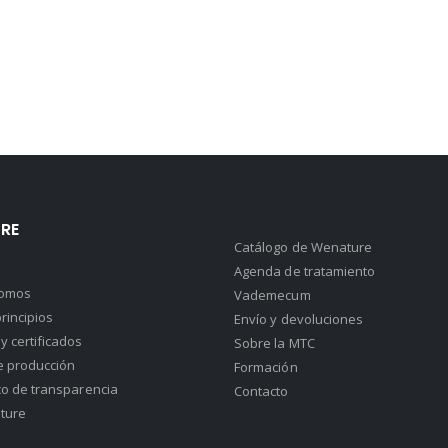
RE
Catálogo de Wenature
Agenda de tratamiento
somos
Vademecum
rincipios
Envío y devoluciones
y certificados
Sobre la MTC
e producción
Formación
co de transparencia
Contacto
ture