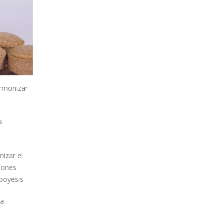
armonizar
a
nizar el
iones
poyesis.
la