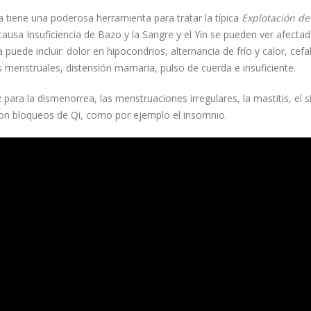
na tiene una poderosa herramienta para tratar la típica
Explotación de
usa Insuficiencia de Bazo y la Sangre y el Yin se pueden ver afectad
uede incluir: dolor en hipocondrios, alternancia de frío y calor, cefa
s menstruales, distensión mamaria, pulso de cuerda e insuficiente.
para la dismenorrea, las menstruaciones irregulares, la mastitis, el 
con bloqueos de Qi, como por ejemplo el insomnio.