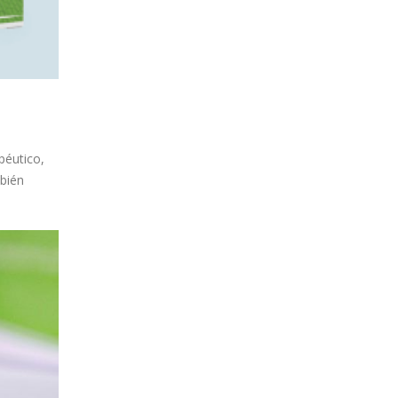
péutico,
bién