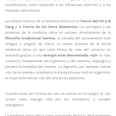
manifestarse, como responde a las influencias externas y a los
estímulos del entorno.
Los pilares básicos de la medicina china son la
Teoría del Yin y el
Yang
y la
Teoría de los Cinco Elementos
. Los principios y las
premisas de la medicina china se extraen directamente de la
filosofía tradicional taoísta
, la escuela del pensamiento más
antigua y singular de China. La mayor premisa de la teoría
medicinal china es que toda forma de vida del universo es
animada gracias a una
energía vital denominada «Qi»
. El «Qi»,
sustancia fundamental del organismo y del universo, impregna y
penetra la totalidad del cosmos. La digestión, por ejemplo, extrae
«Qi» de la comida y la bebida y lo transporta por todo el organismo,
la respiración extrae «Qi» del aire en los pulmones.
Cuando estas dos formas de «Qi» se reúnen en la sangre, el «Qi»
circula como energía vital por los meridianos o canales
energéticos.
La medicina china utiliza como principales técnicas de tratamiento