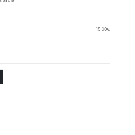
 al día
15,00
€