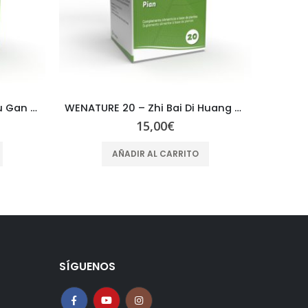
WENATURE 14 – Chai Hu Shu Gan Pian
WENATURE 20 – Zhi Bai Di Huang Pian
15,00
€
AÑADIR AL CARRITO
SÍGUENOS