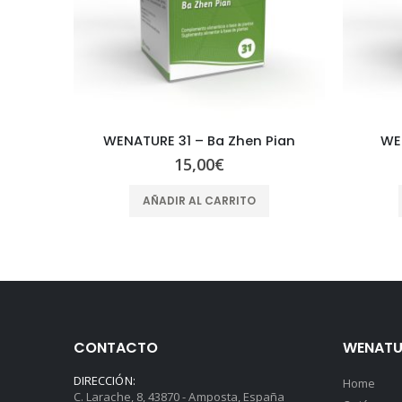
WENATURE 8 – Tao Hong Si Wu Pian
WENATURE 31 – Ba Zhen Pian
WE
15,00
€
AÑADIR AL CARRITO
CONTACTO
WENATU
DIRECCIÓN:
Home
C. Larache, 8, 43870 - Amposta, España