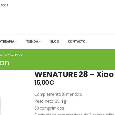
SECOS
OTERAPIA
TIENDA
BLOG
CONTACTO
 XIAO YAO PIAN
ian
WENATURE 28 – Xiao
15,00
€
Complemento alimenticio
Peso neto: 39,4 g
60 comprimidos