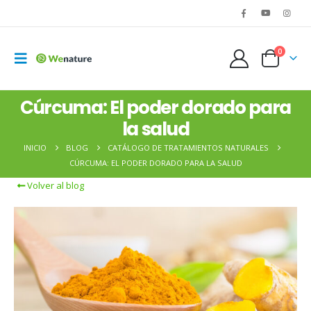
0
Cúrcuma: El poder dorado para
la salud
INICIO
BLOG
CATÁLOGO DE TRATAMIENTOS NATURALES
CÚRCUMA: EL PODER DORADO PARA LA SALUD
Volver al blog