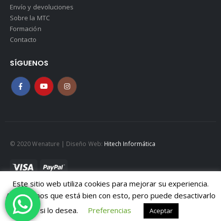
Envío y devoluciones
Sobre la MTC
Formación
Contacto
SÍGUENOS
© 2020 Wenature | Diseño Web:
Hitech Informática
Este sitio web utiliza cookies para mejorar su experiencia.
Mapa web
|
Políticad de Cookies
|
Política de privacidad
Asumiremos que está bien con esto, pero puede desactivarlo
Aviso legal
si lo desea.
Preferencias
Aceptar