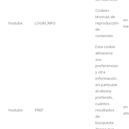
Cookies
técnicas de
en 
Youtube
LOGIN_INFO
reproducción
me
de
contenido.
Esta cookie
almacena
sus
preferencias
y otra
información,
en particular
el idioma
preferido,
cuántos
en
Youtube
PREF
resultados
añ
de
búsqueda
desea que