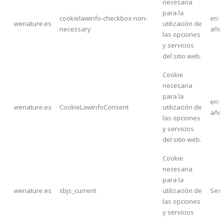
necesaria
para la
cookielawinfo-checkbox-non-
en
wenature.es
utilización de
necessary
añ
las opciones
y servicios
del sitio web.
Cookie
necesaria
para la
en
wenature.es
CookieLawInfoConsent
utilización de
añ
las opciones
y servicios
del sitio web.
Cookie
necesaria
para la
wenature.es
sbjs_current
utilización de
Se
las opciones
y servicios