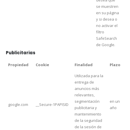
se muestren
en su página
y si desea o
no activar el
filtro
SafeSearch
de Google.
Publicitarias
Propiedad
Cookie
Finalidad
Plazo
Utilizada para la
entrega de
anuncios más
relevantes,
segmentación
en un
google.com
__Secure-1PAPISID
publicitaria y
año
mantenimiento
de la seguridad
de la sesión de