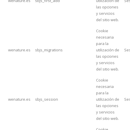
wenature.es
sbjs_first_add
utilización de
Se
las opciones
y servicios
del sitio web.
Cookie
necesaria
para la
wenature.es
sbjs_migrations
utilización de
Se
las opciones
y servicios
del sitio web.
Cookie
necesaria
para la
wenature.es
sbjs_session
utilización de
Se
las opciones
y servicios
del sitio web.
Cookie