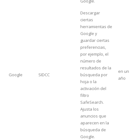
Google.
Descargar
ciertas
herramientas de
Google y
guardar ciertas
preferencias,
por ejemplo, el
número de
resultados de la
en un
Google
SIDCC
búsqueda por
año
hoja o la
activación del
filtro
SafeSearch.
Ajusta los
anuncios que
aparecen en la
búsqueda de
Google.