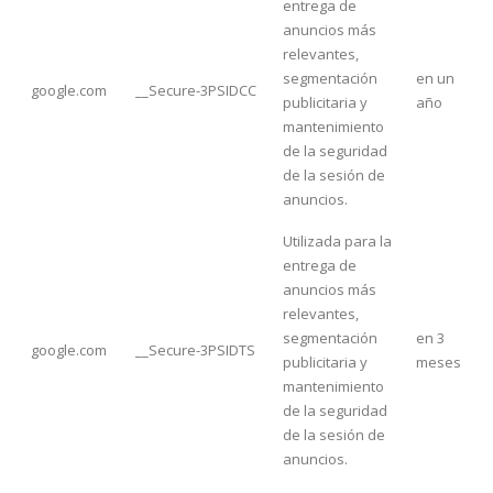
entrega de
anuncios más
relevantes,
segmentación
en un
google.com
__Secure-3PSIDCC
publicitaria y
año
mantenimiento
de la seguridad
de la sesión de
anuncios.
Utilizada para la
entrega de
anuncios más
relevantes,
segmentación
en 3
google.com
__Secure-3PSIDTS
publicitaria y
meses
mantenimiento
de la seguridad
de la sesión de
anuncios.