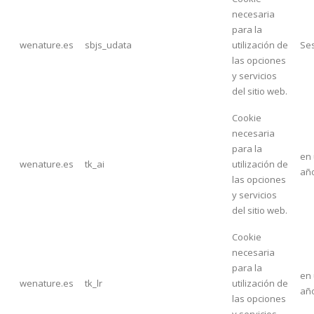
necesaria
para la
wenature.es
sbjs_udata
utilización de
Se
las opciones
y servicios
del sitio web.
Cookie
necesaria
para la
en
wenature.es
tk_ai
utilización de
añ
las opciones
y servicios
del sitio web.
Cookie
necesaria
para la
en
wenature.es
tk_lr
utilización de
añ
las opciones
y servicios