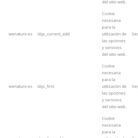
del sitio web.
Cookie
necesaria
para la
wenature.es
sbjs_current_add
utilización de
Se
las opciones
y servicios
del sitio web.
Cookie
necesaria
para la
wenature.es
sbjs_first
utilización de
Se
las opciones
y servicios
del sitio web.
Cookie
necesaria
para la