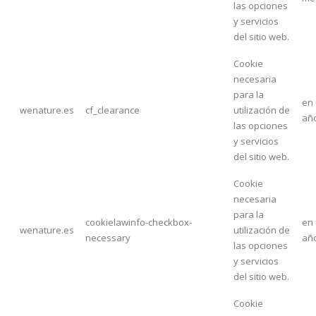
las opciones
y servicios
del sitio web.
Cookie
necesaria
para la
en
wenature.es
cf_clearance
utilización de
añ
las opciones
y servicios
del sitio web.
Cookie
necesaria
para la
cookielawinfo-checkbox-
en
wenature.es
utilización de
necessary
añ
las opciones
y servicios
del sitio web.
Cookie