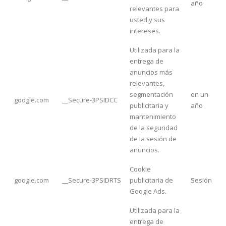
año
relevantes para
usted y sus
intereses.
Utilizada para la
entrega de
anuncios más
relevantes,
segmentación
en un
google.com
__Secure-3PSIDCC
publicitaria y
año
mantenimiento
de la seguridad
de la sesión de
anuncios.
Cookie
google.com
__Secure-3PSIDRTS
publicitaria de
Sesión
Google Ads.
Utilizada para la
entrega de