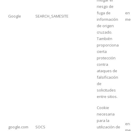
riesgo de
fuga de
en 
Google
SEARCH_SAMESITE
información
me
de origen
cruzado.
También
proporciona
cierta
protección
contra
ataques de
falsificación
de
solicitudes
entre sitios.
Cookie
necesaria
para la
en 
google.com
SOCS
utilización de
me