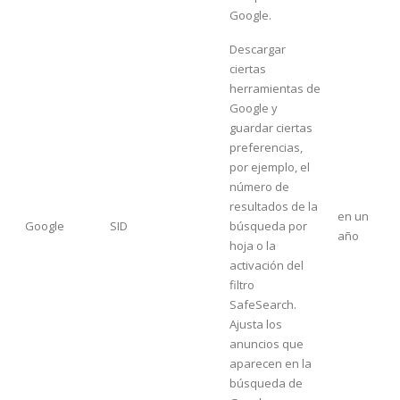
Google.
Descargar
ciertas
herramientas de
Google y
guardar ciertas
preferencias,
por ejemplo, el
número de
resultados de la
en un
Google
SID
búsqueda por
año
hoja o la
activación del
filtro
SafeSearch.
Ajusta los
anuncios que
aparecen en la
búsqueda de