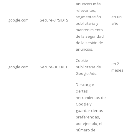
anuncios más
relevantes,
segmentación
en un
google.com
__Secure-3PSIDTS
publicitaria y
año
mantenimiento
de la seguridad
de la sesión de
anuncios.
Cookie
en 2
google.com
__Secure-BUCKET
publicitaria de
meses
Google Ads.
Descargar
ciertas
herramientas de
Google y
guardar ciertas
preferencias,
por ejemplo, el
número de