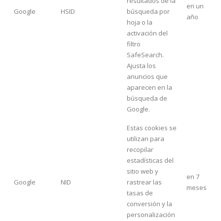
resultados de la
en un
Google
HSID
búsqueda por
año
hoja o la
activación del
filtro
SafeSearch.
Ajusta los
anuncios que
aparecen en la
búsqueda de
Google.
Estas cookies se
utilizan para
recopilar
estadísticas del
sitio web y
en 7
Google
NID
rastrear las
meses
tasas de
conversión y la
personalización