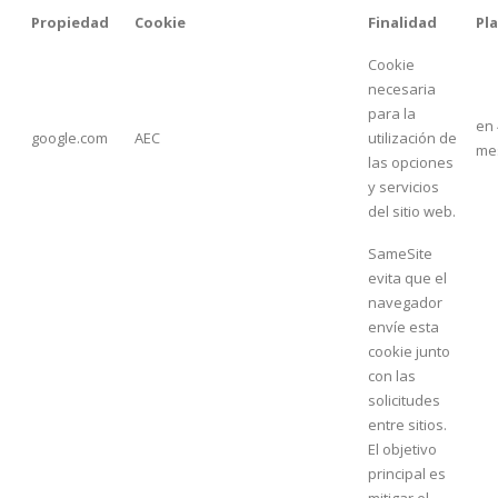
Propiedad
Cookie
Finalidad
Pl
Cookie
necesaria
para la
en 
google.com
AEC
utilización de
me
las opciones
y servicios
del sitio web.
SameSite
evita que el
navegador
envíe esta
cookie junto
con las
solicitudes
entre sitios.
El objetivo
principal es
mitigar el