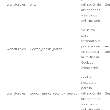
wenature.es
tk_tc
utilización de
Se
las opciones
y servicios
del sitio web.
Se utiliza
para
recordar sus
preferencias
en
wenature.es
viewed_cookie_policy
en cuanto a
añ
la Política de
Cookies
establecida.
Cookie
necesaria
para la
wenature.es
woocommerce_recently_viewed
utilización de
Se
las opciones
y servicios
del sitio web.