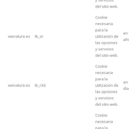
del sitio web.
Cookie
necesaria
para la
en
wenature.es
tk_or
utilización de
añ
las opciones
y servicios
del sitio web.
Cookie
necesaria
para la
en 
wenature.es
tk_r3d
utilización de
día
las opciones
y servicios
del sitio web.
Cookie
necesaria
para la