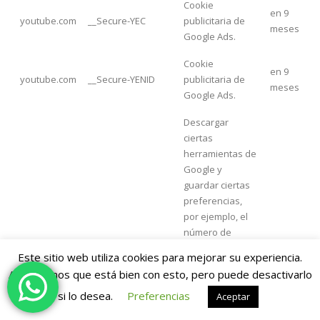
Cookie
en 9
youtube.com
__Secure-YEC
publicitaria de
meses
Google Ads.
Cookie
en 9
youtube.com
__Secure-YENID
publicitaria de
meses
Google Ads.
Descargar
ciertas
herramientas de
Google y
guardar ciertas
preferencias,
por ejemplo, el
número de
resultados de la
en 12
Este sitio web utiliza cookies para mejorar su experiencia.
Google
APISID
búsqueda por
meses
Asumiremos que está bien con esto, pero puede desactivarlo
hoja o la
activación del
si lo desea.
Preferencias
Aceptar
filtro