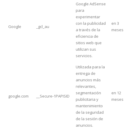
Google AdSense
para
experimentar
con la publicidad
en 3
Google
_gcl_au
a través de la
meses
eficiencia de
sitios web que
utilizan sus
servicios.
Utilizada para la
entrega de
anuncios más
relevantes,
segmentación
en 12
google.com
__Secure-1PAPISID
publicitaria y
meses
mantenimiento
de la seguridad
de la sesión de
anuncios.