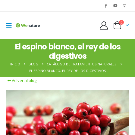
0
El espino blanco, el rey de los
digestivos
INICIO
BLOG
CATÁLOGO DE TRATAMIENTOS NATURALES
EL ESPINO BLANCO, EL REY DE LOS DIGESTIVOS
Volver al blog