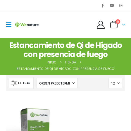
0
Estancamiento de Qi de Hígado
con presencia de fuego
WENATURE 20 - Zhi Bai Di Huang Pian
INICIO
TIENDA
15,00
€
15,00
€
ESTANCAMIENTO DE QI DE HÍGADO CON PRESENCIA DE FUEGO
FILTRAR
Cyperus rotundus – Rhizoma Cyperi – XIANG FU
0,05
€
0,05
€
Cornus officinalis – Fructus Corni Officinalis – SHAN ZHU YU
0,06
€
0,06
€