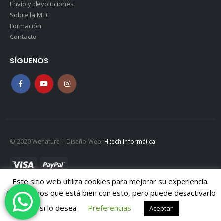
Envío y devoluciones
Sobre la MTC
Formación
Contacto
SÍGUENOS
© 2020 Wenature | Diseño Web:
Hitech Informática
Este sitio web utiliza cookies para mejorar su experiencia.
Mapa web
|
Políticad de Cookies
|
Política de privacidad
Asumiremos que está bien con esto, pero puede desactivarlo
Aviso legal
si lo desea.
Preferencias
Aceptar