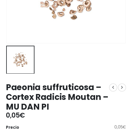
Paeonia suffruticosa –
Cortex Radicis Moutan –
MU DAN PI
0,05
€
0,05
€
Precio