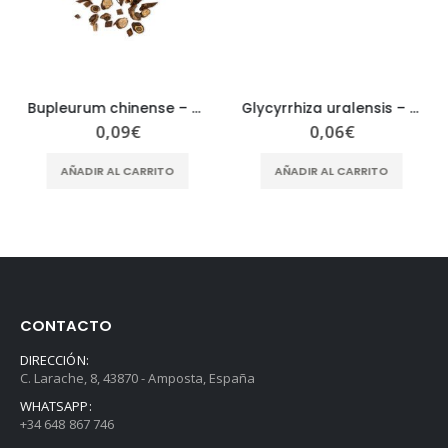
Bupleurum chinense – Radix Bupleuri – CHAI HU
Glycyrrhiza uralensis – Radix Glycyrrhizae – GAN CAO
0,09
€
0,06
€
AÑADIR AL CARRITO
AÑADIR AL CARRITO
CONTACTO
DIRECCIÓN:
C. Larache, 8, 43870 - Amposta, España
WHATSAPP:
+34 648 867 746