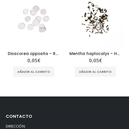
Dioscorea opposita – Radix Dioscoreae Oppositae SHAN YAO
Mentha haplocalyx – Herba Menthae – BO HE
0,05
€
0,05
€
AÑADIR AL CARRITO
AÑADIR AL CARRITO
CONTACTO
DIRECCIÓN: