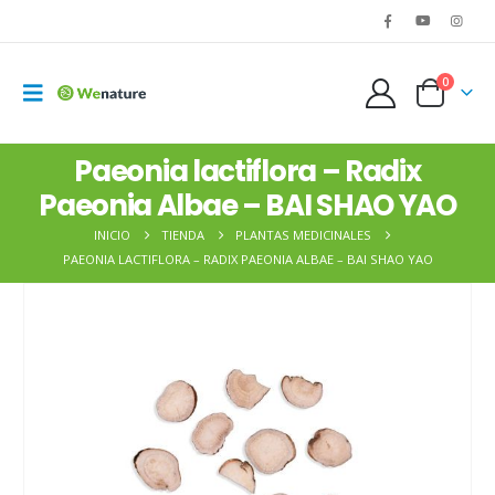
0
Paeonia lactiflora – Radix
Paeonia Albae – BAI SHAO YAO
INICIO
TIENDA
PLANTAS MEDICINALES
PAEONIA LACTIFLORA – RADIX PAEONIA ALBAE – BAI SHAO YAO