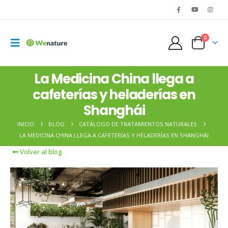
0
La Medicina China llega a
cafeterías y heladerías en
Shanghái
INICIO
BLOG
CATÁLOGO DE TRATAMIENTOS NATURALES
LA MEDICINA CHINA LLEGA A CAFETERÍAS Y HELADERÍAS EN SHANGHÁI
Volver al blog