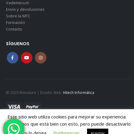
Vademecum
Envío y devoluciones
Sobre la MTC
Formación
Contacto
SÍGUENOS
© 2020 Wenature | Diseño Web:
Hitech Informática
Este sitio web utiliza cookies para mejorar su experiencia.
Mapa web
|
Políticad de Cookies
|
Política de privacidad
Asumiremos que está bien con esto, pero puede desactivarlo
Aviso legal
si lo desea.
Preferencias
Aceptar