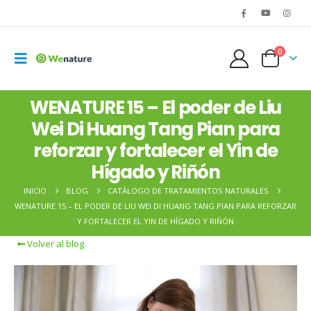
0
WENATURE 15 – El poder de Liu
Wei Di Huang Tang Pian para
reforzar y fortalecer el Yin de
Hígado y Riñón
INICIO
BLOG
CATÁLOGO DE TRATAMIENTOS NATURALES
WENATURE 15 – EL PODER DE LIU WEI DI HUANG TANG PIAN PARA REFORZAR
Y FORTALECER EL YIN DE HÍGADO Y RIÑÓN
Volver al blog