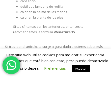
cansancio
debilidad lumbar y de rodilla
calor en la palma de las manos
calor en la planta de los pies
Si tus síntomas son los anteriores, entonces te
recomendamos la fórmula
Wenature 15
.
Si, tras leer el artículo, te surge alguna duda o quieres saber más
sobre nuestros productos, no dudes en ponerte en
contacto
con
Este sitio web utiliza cookies para mejorar su experiencia.
nosotros. ¡Estaremos encantados de atenderte!
Asumiremos que está bien con esto, pero puede desactivarlo
Además, contamos con
profesionales de Medicina Tradicional
si lo desea.
Preferencias
Aceptar
China para todo tipo de situaciones y patologías
. Así que si
necesitas saber qué comprimido Wenature es el adecuado para ti,
en nuestras clínicas
Guang An Men
¡encontrarás la
respuesta
!
Cuida de tu salud y bienestar con Wenature. ¡No te
arrepentirás!