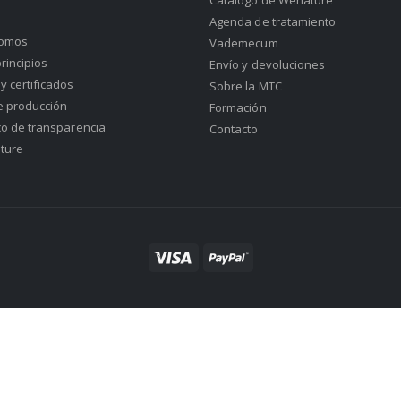
Catálogo de Wenature
Agenda de tratamiento
somos
Vademecum
rincipios
Envío y devoluciones
y certificados
Sobre la MTC
e producción
Formación
co de transparencia
Contacto
ture