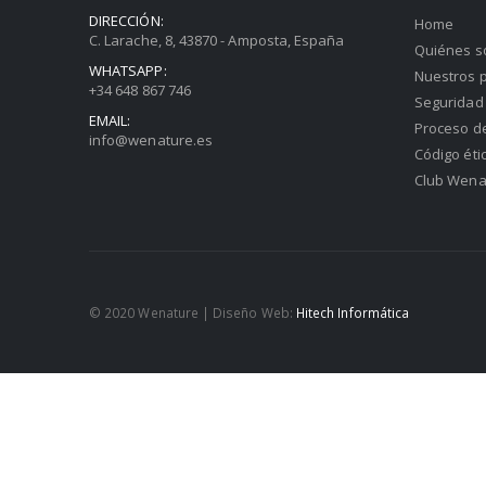
DIRECCIÓN:
Home
C. Larache, 8, 43870 - Amposta, España
Quiénes 
WHATSAPP:
Nuestros p
+34 648 867 746
Seguridad 
EMAIL:
Proceso d
info@wenature.es
Código éti
Club Wena
© 2020 Wenature | Diseño Web:
Hitech Informática