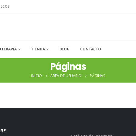
SECOS
OTERAPIA
TIENDA
BLOG
CONTACTO
Páginas
INICIO
ÁREA DE USUARIO
PÁGINAS
RE