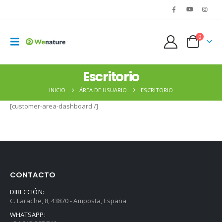
0
Escritorio
INICIO
ÁREA DE USUARIO
ESCRITORIO
[customer-area-dashboard /]
CONTACTO
DIRECCIÓN:
C. Larache, 8, 43870 - Amposta, España
WHATSAPP: