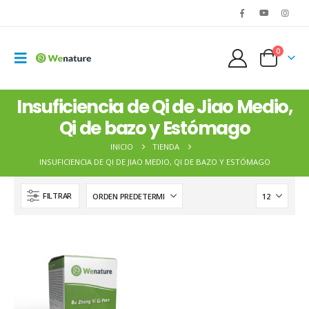
0
Insuficiencia de Qi de Jiao Medio,
Qi de bazo y Estómago
WENATURE 20 - Zhi Bai Di Huang Pian
INICIO
TIENDA
15,00
€
15,00
€
INSUFICIENCIA DE QI DE JIAO MEDIO, QI DE BAZO Y ESTÓMAGO
FILTRAR
Cyperus rotundus – Rhizoma Cyperi – XIANG FU
0,05
€
0,05
€
Cornus officinalis – Fructus Corni Officinalis – SHAN ZHU YU
0,06
€
0,06
€