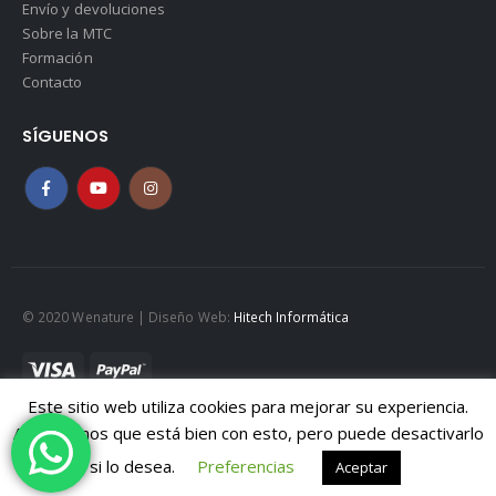
Envío y devoluciones
Sobre la MTC
Formación
Contacto
SÍGUENOS
© 2020 Wenature | Diseño Web:
Hitech Informática
Este sitio web utiliza cookies para mejorar su experiencia.
Mapa web
|
Políticad de Cookies
|
Política de privacidad
Asumiremos que está bien con esto, pero puede desactivarlo
Aviso legal
si lo desea.
Preferencias
Aceptar