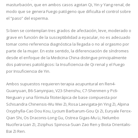
masturbación, que en ambos casos agotan Qi, Yin y Yang renal, de
modo que se genera Fuego patógeno que dificulta el control sobre
el “paso” del esperma.
Si bien se contemplan tres grados de afectación, leve, moderado o
grave en función de la susceptibilidad a eyacular, no es adecuado
tomar como referencia diagnóstica la llegada o no al orgasmo por
parte de la mujer. En este sentido, la diferenciación de síndromes
desde el enfoque de la Medicina China distingue principalmente
dos patrones patológicos: la Insuficiencia de Qi renal y el Fuego
por Insuficiencia de Yin.
Ambos supuestos requieren terapia acupuntural en Ren4-
Guanyuan, B6-Sanyinjiao, V23-Shenshu, C7-Shenmen y Pc6-
Neiguan y una fórmula fitoterápica de base compuesta por
Schisandra Chinensis-Wu Wei Zi, Rosa Laevigata-Jin Ying Zi, Alpina
Oxyphylla-Cao Dou Kou, Lycium Barbarum-Gou Qi Zi, Euryale Ferox-
Qian Shi, Os Draconis-Long Gu, Ostrea Gigas-Mu Li, Nelumbo
Nucifera-Lian Zi, Ziziphus Spinosa-Suan Zao Ren y Biota Orientalis-
Bai Zi Ren.