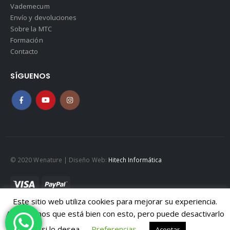
Vademecum
Envío y devoluciones
Sobre la MTC
Formación
Contacto
SÍGUENOS
© 2020 Wenature | Diseño Web:
Hitech Informática
Este sitio web utiliza cookies para mejorar su experiencia.
Mapa web
|
Políticad de Cookies
|
Política de privacidad
Asumiremos que está bien con esto, pero puede desactivarlo
Aviso legal
si lo desea.
Preferencias
Aceptar