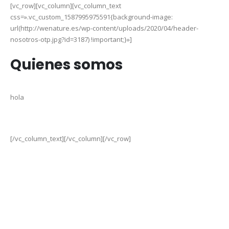
[vc_row][vc_column][vc_column_text
css=».vc_custom_1587995975591{background-image:
url(http://wenature.es/wp-content/uploads/2020/04/header-
nosotros-otp.jpg?id=3187) !important;}»]
Quienes somos
hola
[/vc_column_text][/vc_column][/vc_row]