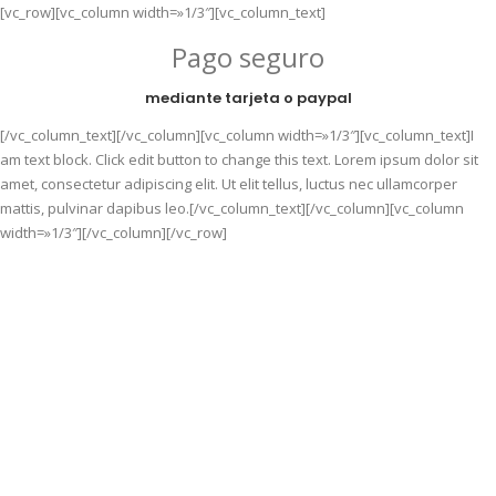
[vc_row][vc_column width=»1/3″][vc_column_text]
Pago seguro
mediante tarjeta o paypal
[/vc_column_text][/vc_column][vc_column width=»1/3″][vc_column_text]I
am text block. Click edit button to change this text. Lorem ipsum dolor sit
amet, consectetur adipiscing elit. Ut elit tellus, luctus nec ullamcorper
mattis, pulvinar dapibus leo.[/vc_column_text][/vc_column][vc_column
width=»1/3″][/vc_column][/vc_row]